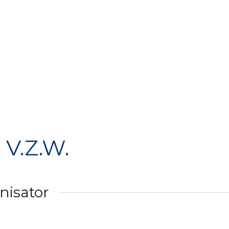
e
Over ons
Activiteiten
Media
Agenda
V.Z.W.
nisator