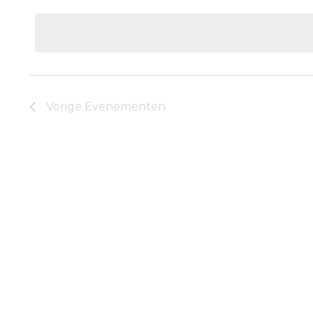
een
datum.
Vorige
Evenementen