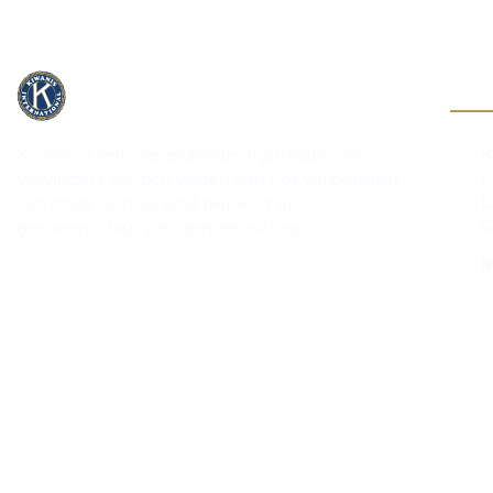
Cont
K
Kiwanis is een wereldwijde organisatie van
R
vrijwilligers die zich wijden aan het verbeteren
L
van onze wereld, kind per kind en
G
gemeenschap per gemeenschap.
in