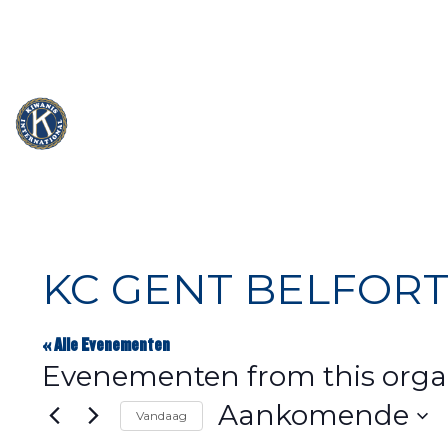
info@kiwanis.be
Rue Camille Mersch 4 | L5860 Hesperang
KC GENT BELFORT 
« Alle Evenementen
Evenementen from this orga
Aankomende
Vandaag
Selecteer