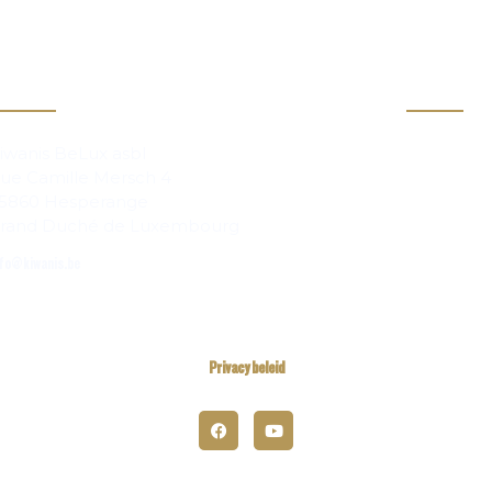
act
Info
Clubs
iwanis BeLux asbl
ue Camille Mersch 4
Magazi
5860 Hesperange
rand Duché de Luxembourg
fo@kiwanis.be
Privacy beleid