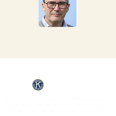
Kiwanis is een wereldwijde organisatie van vrijwilligers
die zich wijden aan het verbeteren van onze wereld,
kind per kind en gemeenschap per gemeenschap.