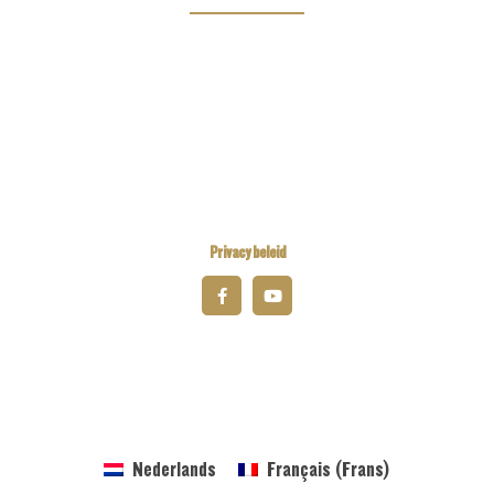
Kiwanis Europe
Kiwanis International
Kiwanis Academy
Privacy beleid
© 2026 Kiwanis District Belgium-Luxembourg
Nederlands
Français
(
Frans
)