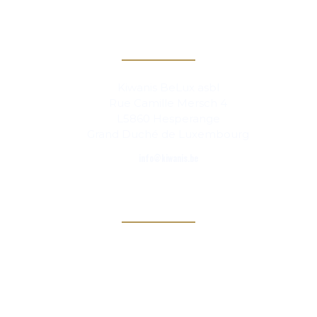
Contact
Kiwanis BeLux asbl
Rue Camille Mersch 4
L5860 Hesperange
Grand Duché de Luxembourg
info@kiwanis.be
Info
Clubs
Magazine
Links