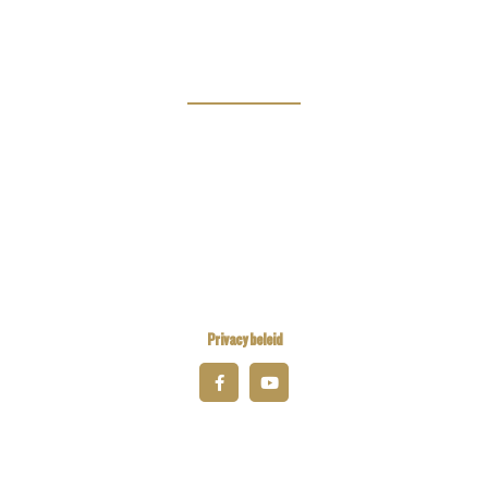
Magazine
Links
Kiwanis Europe
Kiwanis International
Kiwanis Academy
Privacy beleid
© 2026 Kiwanis District Belgium-Luxembourg