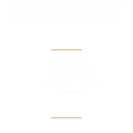
Kiwanis is een wereldwijde organisatie van vrijwilligers
die zich wijden aan het verbeteren van onze wereld,
kind per kind en gemeenschap per gemeenschap.
Contact
Kiwanis BeLux asbl
Rue Camille Mersch 4
L5860 Hesperange
Grand Duché de Luxembourg
info@kiwanis.be
Info
Clubs