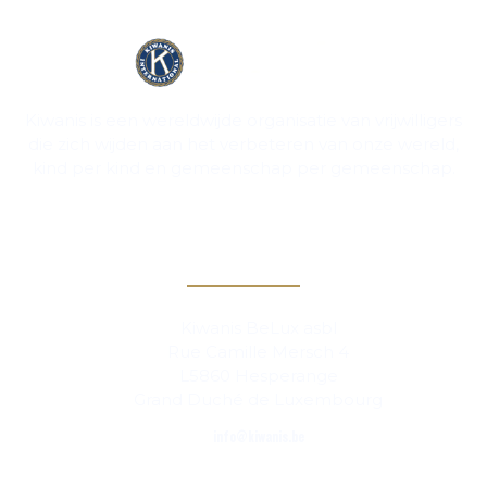
Kiwanis is een wereldwijde organisatie van vrijwilligers
die zich wijden aan het verbeteren van onze wereld,
kind per kind en gemeenschap per gemeenschap.
Contact
Kiwanis BeLux asbl
Rue Camille Mersch 4
L5860 Hesperange
Grand Duché de Luxembourg
info@kiwanis.be