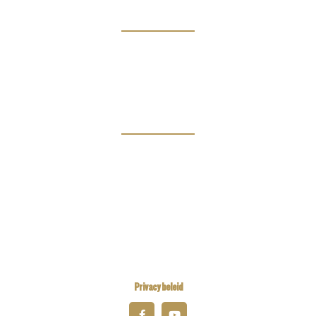
Info
Clubs
Magazine
Links
Kiwanis Europe
Kiwanis International
Kiwanis Academy
Privacy beleid