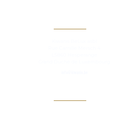
Contact
Kiwanis BeLux asbl
Rue Camille Mersch 4
L5860 Hesperange
Grand Duché de Luxembourg
info@kiwanis.be
Info
Clubs
Magazine
Links