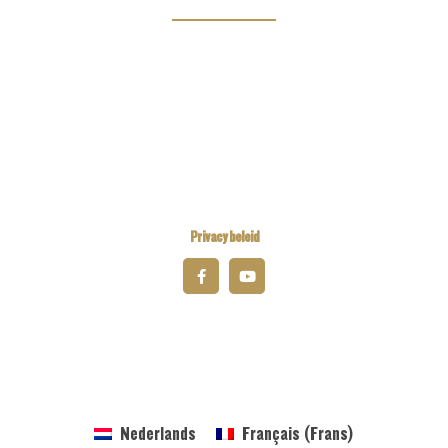
Kiwanis Europe
Kiwanis International
Kiwanis Academy
Privacy beleid
© 2026 Kiwanis District Belgium-Luxembourg
Nederlands
Français
(
Frans
)