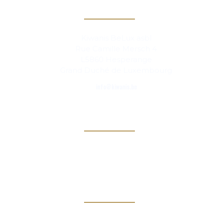
Contact
Kiwanis BeLux asbl
Rue Camille Mersch 4
L5860 Hesperange
Grand Duché de Luxembourg
info@kiwanis.be
Info
Clubs
Magazine
Links