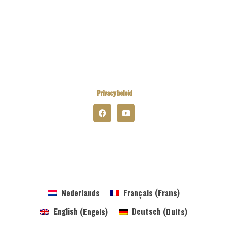
Kiwanis Europe
Kiwanis International
Kiwanis Academy
Privacy beleid
© 2026 Kiwanis District Belgium-Luxembourg
Nederlands
Français
(
Frans
)
English
(
Engels
)
Deutsch
(
Duits
)