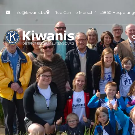
info@kiwanis.be
Rue Camille Mersch 4 | L5860 Hesperang