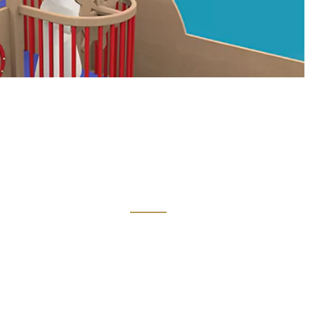
Links
Kiwanis Europe
ne
Kiwanis International
Kiwanis Academy