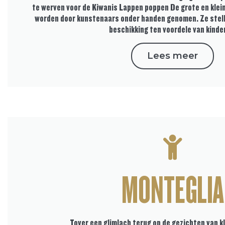
te werven voor de Kiwanis Lappen poppen De grote en kle
worden door kunstenaars onder handen genomen. Ze stellen
beschikking ten voordele van kinde
Lees meer
MONTEGLIA
Tover een glimlach terug op de gezichten van k