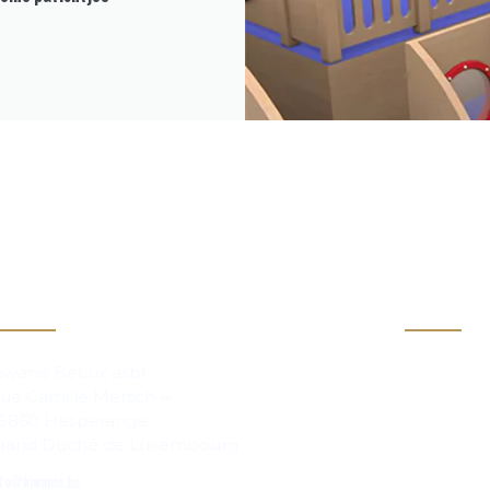
act
Info
Clubs
iwanis BeLux asbl
ue Camille Mersch 4
Magazi
5860 Hesperange
rand Duché de Luxembourg
fo@kiwanis.be