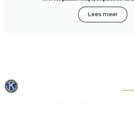
Lees meer
Cont
K
Kiwanis is een wereldwijde organisatie van
R
vrijwilligers die zich wijden aan het verbeteren
L
van onze wereld, kind per kind en
G
gemeenschap per gemeenschap.
in