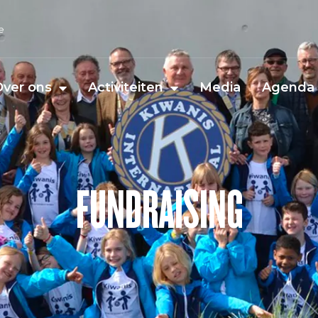
e
Over ons
Activiteiten
Media
Agenda
FUNDRAISING