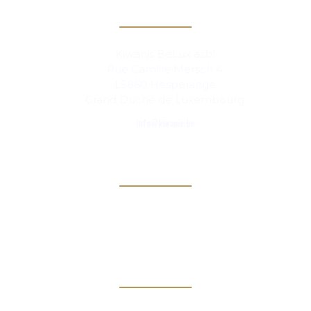
Contact
Kiwanis BeLux asbl
Rue Camille Mersch 4
L5860 Hesperange
Grand Duché de Luxembourg
info@kiwanis.be
Info
Clubs
Magazine
Links