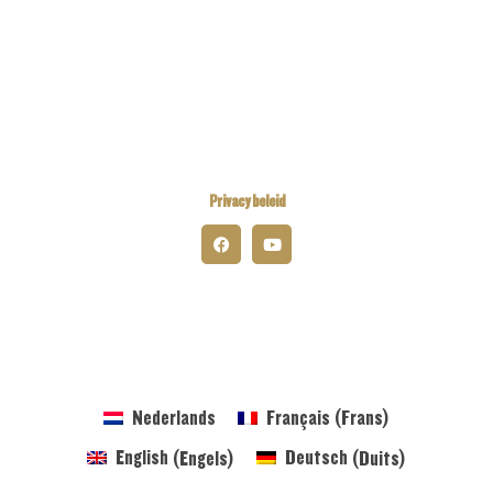
Kiwanis Europe
Kiwanis International
Kiwanis Academy
Privacy beleid
© 2026 Kiwanis District Belgium-Luxembourg
Nederlands
Français
(
Frans
)
English
(
Engels
)
Deutsch
(
Duits
)