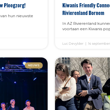
uw Pleegzorg!
Kiwanis Friendly Conne
Rivierenland Bornem
 van hun nieuwste
In AZ Rivierenland kunn
voortaan een Kiwanis popj
Luc Devylder
14 september
NIEUWS