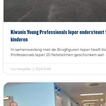
Kiwanis Young Professionals Ieper ondersteunt f
kinderen
In samenwerking met de Brugfiguren Ieper heeft Ki
Professionals Ieper 20 fietshelmen geschonken aan
Luc Devylder
21 juli 2026