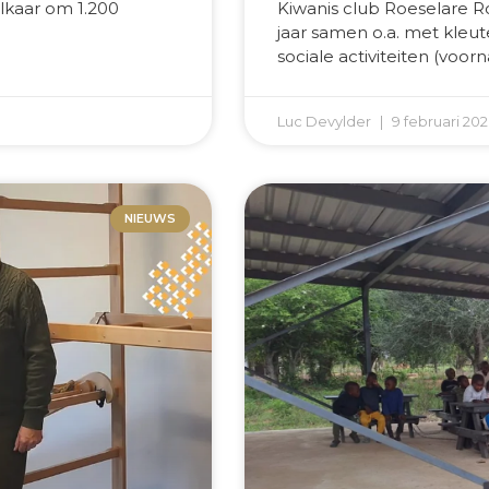
lkaar om 1.200
Kiwanis club Roeselare 
jaar samen o.a. met kleute
sociale activiteiten (vo
Luc Devylder
9 februari 20
NIEUWS