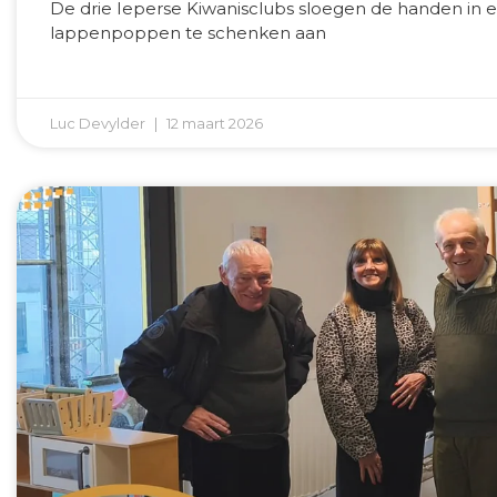
De drie Ieperse Kiwanisclubs sloegen de handen in e
lappenpoppen te schenken aan
Luc Devylder
12 maart 2026