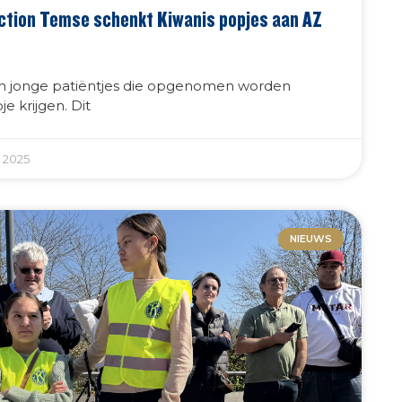
ction Temse schenkt Kiwanis popjes aan AZ
en jonge patiëntjes die opgenomen worden
e krijgen. Dit
 2025
NIEUWS