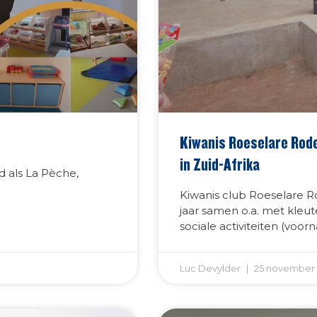
Kiwanis Roeselare Rode
in Zuid-Afrika
d als La Pèche,
Kiwanis club Roeselare 
jaar samen o.a. met kleute
sociale activiteiten (vo
Luc Devylder
25 november 