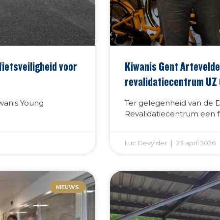
ietsveiligheid voor
Kiwanis Gent Artevelde
revalidatiecentrum UZ
wanis Young
Ter gelegenheid van de 
Revalidatiecentrum een f
Luc Devylder
23 april 2026
NIEUWS