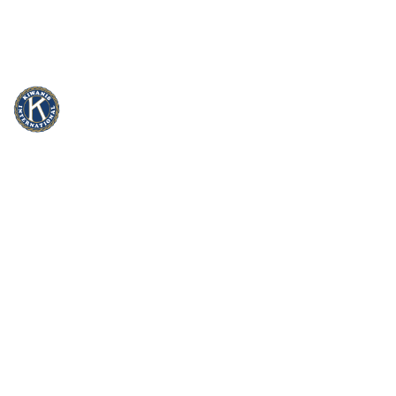
info@kiwanis.be
Rue Camille Mersch 4 | L5860 Hesperang