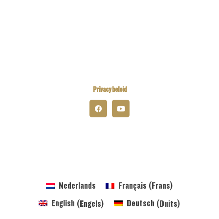
Kiwanis Europe
Kiwanis International
Kiwanis Academy
Privacy beleid
© 2026 Kiwanis District Belgium-Luxembourg
Nederlands
Français
(
Frans
)
English
(
Engels
)
Deutsch
(
Duits
)