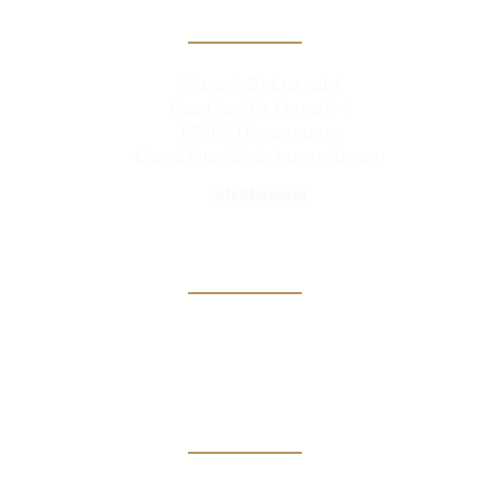
Contact
Kiwanis BeLux asbl
Rue Camille Mersch 4
L5860 Hesperange
Grand Duché de Luxembourg
info@kiwanis.be
Info
Clubs
Magazine
Links