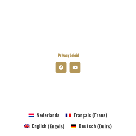
Kiwanis Europe
Kiwanis International
Kiwanis Academy
Privacy beleid
© 2026 Kiwanis District Belgium-Luxembourg
Nederlands
Français
(
Frans
)
English
(
Engels
)
Deutsch
(
Duits
)