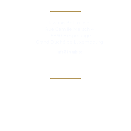
Contact
Kiwanis BeLux asbl
Rue Camille Mersch 4
L5860 Hesperange
Grand Duché de Luxembourg
info@kiwanis.be
Info
Clubs
Magazine
Links