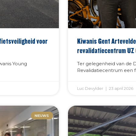
ietsveiligheid voor
Kiwanis Gent Artevelde
revalidatiecentrum UZ
wanis Young
Ter gelegenheid van de 
Revalidatiecentrum een f
Luc Devylder
23 april 2026
NIEUWS