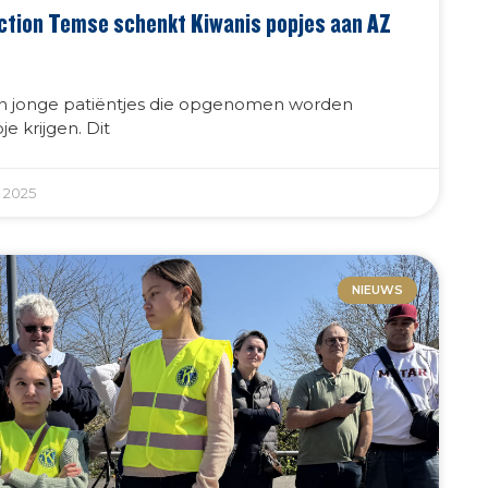
ction Temse schenkt Kiwanis popjes aan AZ
en jonge patiëntjes die opgenomen worden
e krijgen. Dit
 2025
NIEUWS