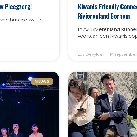
uw Pleegzorg!
Kiwanis Friendly Conne
Rivierenland Bornem
 van hun nieuwste
In AZ Rivierenland kunn
voortaan een Kiwanis popj
Luc Devylder
14 september
NIEUWS