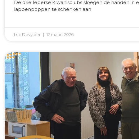
De drie Ieperse Kiwanisclubs sloegen de handen in e
lappenpoppen te schenken aan
Luc Devylder
12 maart 2026