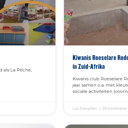
Kiwanis Roeselare Rode
in Zuid-Afrika
d als La Pèche,
Kiwanis club Roeselare 
jaar samen o.a. met kleute
sociale activiteiten (vo
Luc Devylder
25 november 