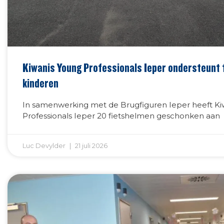
Kiwanis Young Professionals Ieper ondersteunt f
kinderen
In samenwerking met de Brugfiguren Ieper heeft Ki
Professionals Ieper 20 fietshelmen geschonken aan
Luc Devylder
21 juli 2026