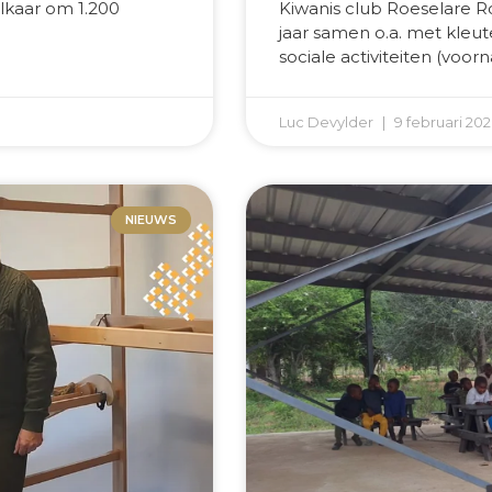
lkaar om 1.200
Kiwanis club Roeselare 
jaar samen o.a. met kleute
sociale activiteiten (vo
Luc Devylder
9 februari 20
NIEUWS