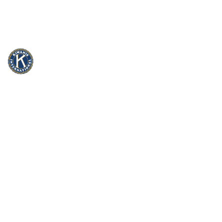
info@kiwanis.be
Rue Camille Mersch 4 | L5860 Hesperang