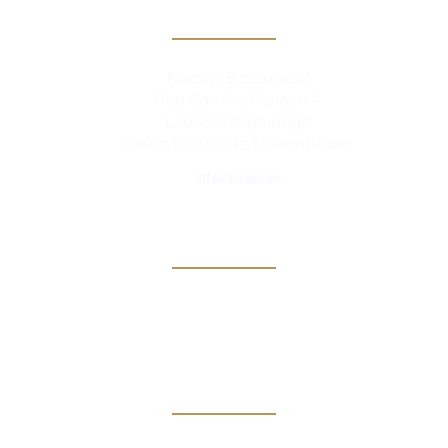
Contact
Kiwanis BeLux asbl
Rue Camille Mersch 4
L5860 Hesperange
Grand Duché de Luxembourg
info@kiwanis.be
Info
Clubs
Magazine
Links