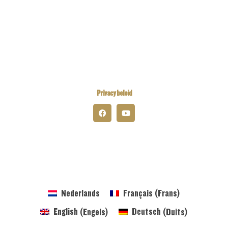
Kiwanis Europe
Kiwanis International
Kiwanis Academy
Privacy beleid
© 2026 Kiwanis District Belgium-Luxembourg
Nederlands
Français
(
Frans
)
English
(
Engels
)
Deutsch
(
Duits
)