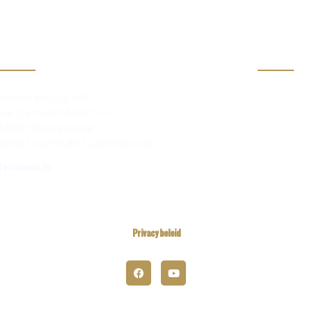
act
Info
Clubs
iwanis BeLux asbl
ue Camille Mersch 4
Magazi
5860 Hesperange
rand Duché de Luxembourg
fo@kiwanis.be
Privacy beleid