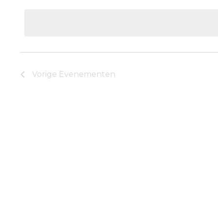
een
datum.
Vorige
Evenementen