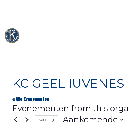
info@kiwanis.be
Rue Camille Mersch 4 | L5860 Hesperang
KC GEEL IUVENES
« Alle Evenementen
Evenementen from this orga
Aankomende
Vandaag
Selecteer