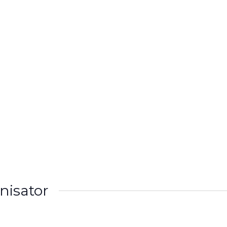
e
Over ons
Activiteiten
Media
Agenda
nisator