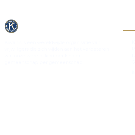
Cont
K
Kiwanis is een wereldwijde organisatie van
R
vrijwilligers die zich wijden aan het verbeteren
L
van onze wereld, kind per kind en
G
gemeenschap per gemeenschap.
in