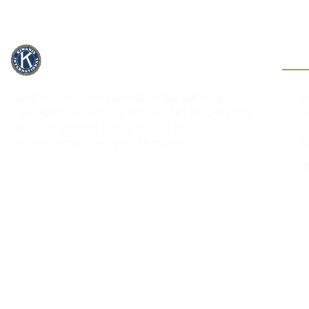
Cont
K
Kiwanis is een wereldwijde organisatie van
R
vrijwilligers die zich wijden aan het verbeteren
L
van onze wereld, kind per kind en
G
gemeenschap per gemeenschap.
in