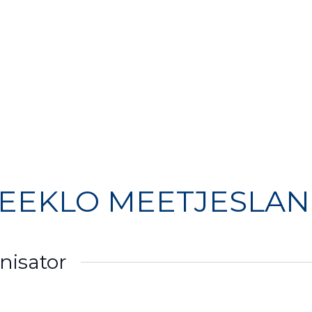
e
Over ons
Activiteiten
Media
Agenda
EEKLO MEETJESLAND
nisator