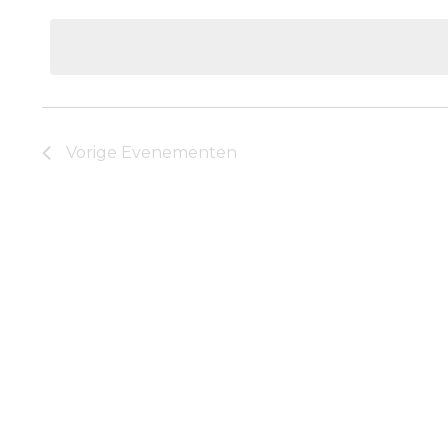
een
datum.
Vorige
Evenementen