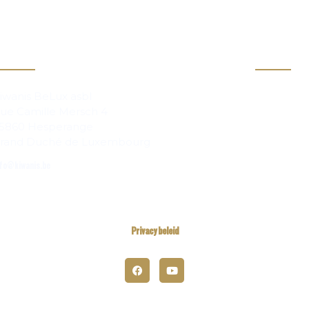
act
Info
Clubs
iwanis BeLux asbl
ue Camille Mersch 4
Magazi
5860 Hesperange
rand Duché de Luxembourg
fo@kiwanis.be
Privacy beleid