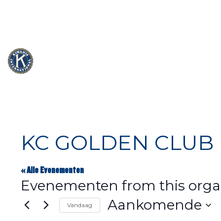
info@kiwanis.be
Rue Camille Mersch 4 | L5860 Hesperang
KC GOLDEN CLUB 
« Alle Evenementen
Evenementen from this orga
Aankomende
Vandaag
Selecteer