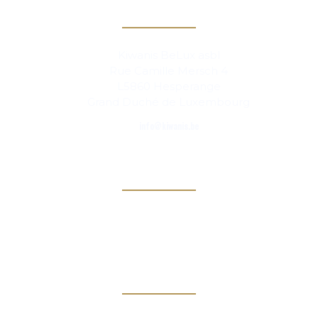
Contact
Kiwanis BeLux asbl
Rue Camille Mersch 4
L5860 Hesperange
Grand Duché de Luxembourg
info@kiwanis.be
Info
Clubs
Magazine
Links