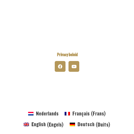
Kiwanis Europe
Kiwanis International
Kiwanis Academy
Privacy beleid
© 2026 Kiwanis District Belgium-Luxembourg
Nederlands
Français
(
Frans
)
English
(
Engels
)
Deutsch
(
Duits
)