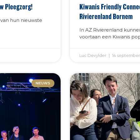
uw Pleegzorg!
Kiwanis Friendly Conne
Rivierenland Bornem
 van hun nieuwste
In AZ Rivierenland kunn
voortaan een Kiwanis popj
Luc Devylder
14 september
NIEUWS