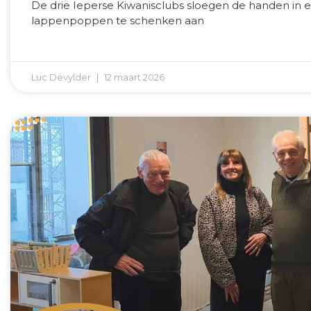
De drie Ieperse Kiwanisclubs sloegen de handen in e
lappenpoppen te schenken aan
Luc Devylder
12 maart 2026