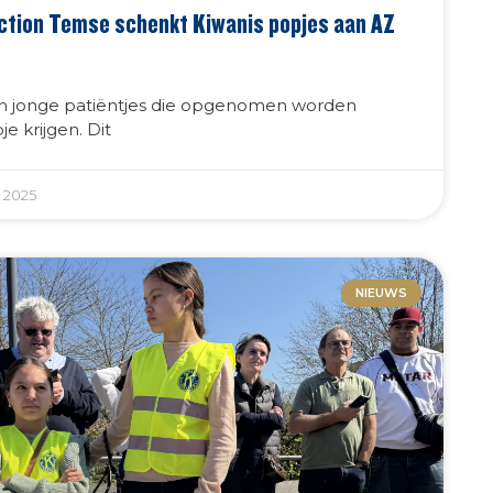
ction Temse schenkt Kiwanis popjes aan AZ
en jonge patiëntjes die opgenomen worden
e krijgen. Dit
 2025
NIEUWS