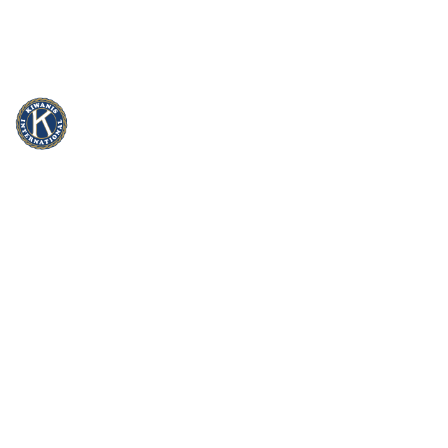
info@kiwanis.be
Rue Camille Mersch 4 | L5860 Hesperang