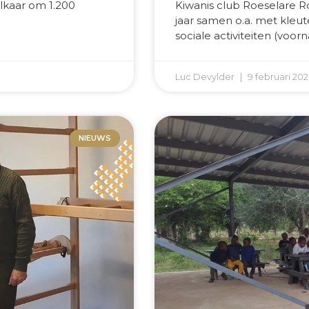
lkaar om 1.200
Kiwanis club Roeselare 
jaar samen o.a. met kleute
sociale activiteiten (vo
Luc Devylder
9 februari 20
NIEUWS