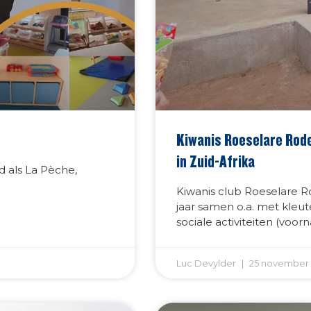
Kiwanis Roeselare Rode
in Zuid-Afrika
d als La Pèche,
Kiwanis club Roeselare 
jaar samen o.a. met kleute
sociale activiteiten (vo
Luc Devylder
25 november 