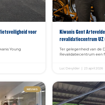
ietsveiligheid voor
Kiwanis Gent Artevelde
revalidatiecentrum UZ
wanis Young
Ter gelegenheid van de 
Revalidatiecentrum een f
Luc Devylder
23 april 2026
NIEUWS