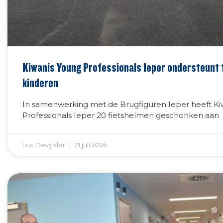
Kiwanis Young Professionals Ieper ondersteunt f
kinderen
In samenwerking met de Brugfiguren Ieper heeft Ki
Professionals Ieper 20 fietshelmen geschonken aan
Luc Devylder
21 juli 2026