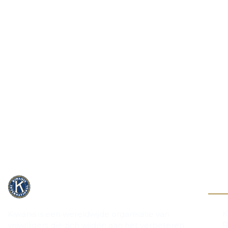
Cont
K
Kiwanis is een wereldwijde organisatie van
R
vrijwilligers die zich wijden aan het verbeteren