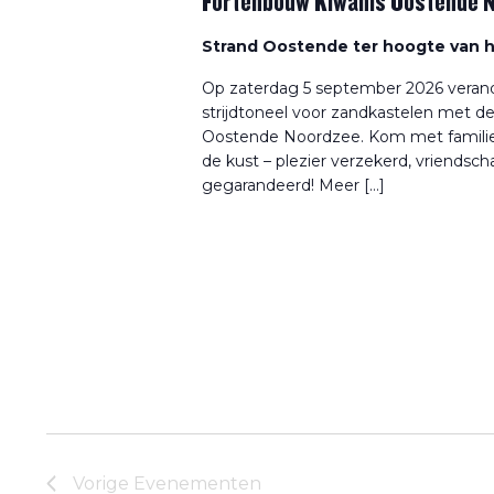
Fortenbouw Kiwanis Oostende N
Strand Oostende ter hoogte van 
Op zaterdag 5 september 2026 verand
strijdtoneel voor zandkastelen met d
Oostende Noordzee. Kom met familie, 
de kust – plezier verzekerd, vriendsc
gegarandeerd! Meer […]
Vorige
Evenementen