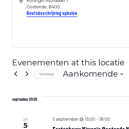
Adres
Koningin Astridlaan 7
Oostende
,
8400
Routebeschrijving ophalen
Evenementen at this locatie
Aankomende
Vandaag
Selecteer
een
datum.
september 2026
5 september @ 15:00
-
18:00
ZA
5