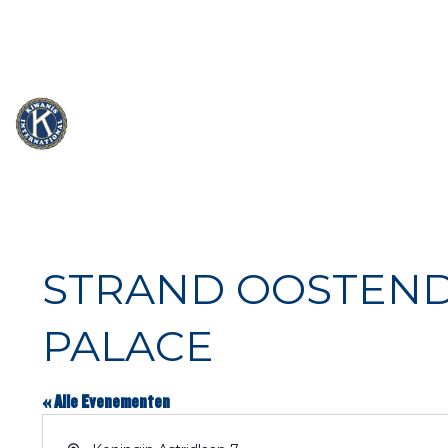
info@kiwanis.be
Rue Camille Mersch 4 | L5860 Hesperang
STRAND OOSTEND
PALACE
« Alle Evenementen