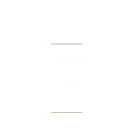
die zich wijden aan het verbeteren van onze wereld,
kind per kind en gemeenschap per gemeenschap.
Contact
Kiwanis BeLux asbl
Rue Camille Mersch 4
L5860 Hesperange
Grand Duché de Luxembourg
info@kiwanis.be
Info
Clubs
Magazine