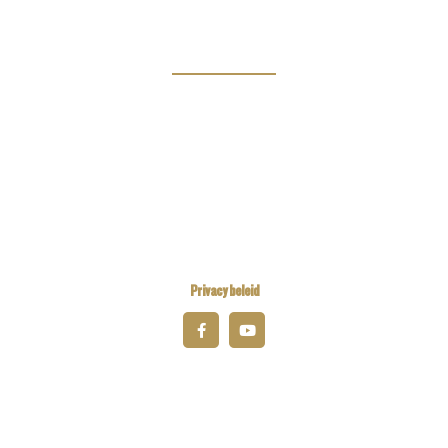
Links
Kiwanis Europe
Kiwanis International
Kiwanis Academy
Privacy beleid
© 2026 Kiwanis District Belgium-Luxembourg