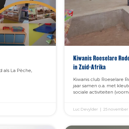
Kiwanis Roeselare Rode
in Zuid-Afrika
d als La Pèche,
Kiwanis club Roeselare 
jaar samen o.a. met kleute
sociale activiteiten (vo
Luc Devylder
25 november 