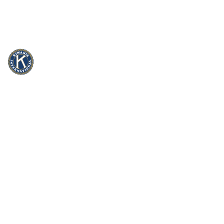
info@kiwanis.be
Rue Camille Mersch 4 | L5860 Hesperang