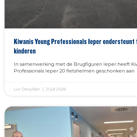
Kiwanis Young Professionals Ieper ondersteunt f
kinderen
In samenwerking met de Brugfiguren Ieper heeft Ki
Professionals Ieper 20 fietshelmen geschonken aan
Luc Devylder
21 juli 2026