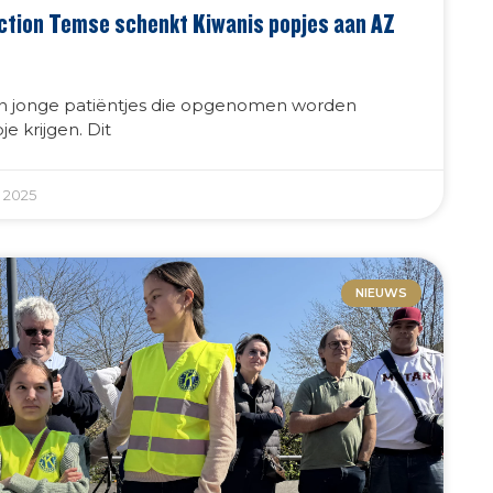
ction Temse schenkt Kiwanis popjes aan AZ
en jonge patiëntjes die opgenomen worden
e krijgen. Dit
 2025
NIEUWS