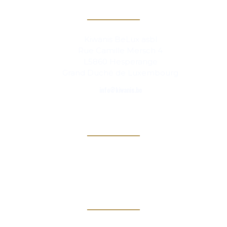
Contact
Kiwanis BeLux asbl
Rue Camille Mersch 4
L5860 Hesperange
Grand Duché de Luxembourg
info@kiwanis.be
Info
Clubs
Magazine
Links