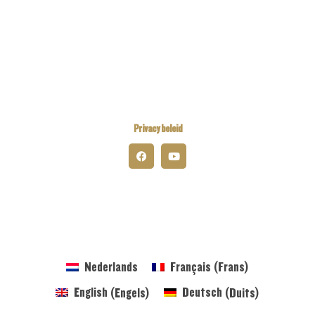
Kiwanis Europe
Kiwanis International
Kiwanis Academy
Privacy beleid
© 2026 Kiwanis District Belgium-Luxembourg
Nederlands
Français
(
Frans
)
English
(
Engels
)
Deutsch
(
Duits
)