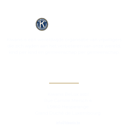
Kiwanis is een wereldwijde organisatie van vrijwilligers
die zich wijden aan het verbeteren van onze wereld,
kind per kind en gemeenschap per gemeenschap.
Contact
Kiwanis BeLux asbl
Rue Camille Mersch 4
L5860 Hesperange
Grand Duché de Luxembourg
info@kiwanis.be