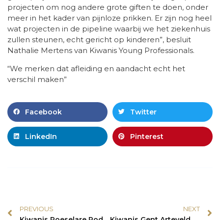
projecten om nog andere grote giften te doen, onder
meer in het kader van pijnloze prikken. Er zijn nog heel
wat projecten in de pipeline waarbij we het ziekenhuis
zullen steunen, echt gericht op kinderen”, besluit
Nathalie Mertens van Kiwanis Young Professionals.
“We merken dat afleiding en aandacht echt het
verschil maken”
Facebook
Twitter
LinkedIn
Pinterest
PREVIOUS
NEXT
Kiwanis Roeselare Rodenbach maakt blijvend verschil voor kleuters in Zuid-Afrika
Kiwanis Gent Artevelde schenkt zes gloednieuwe fietsen aan revalidatiecentrum UZ Gent