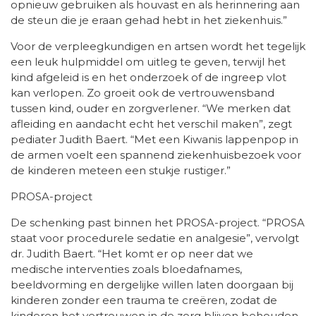
opnieuw gebruiken als houvast en als herinnering aan
de steun die je eraan gehad hebt in het ziekenhuis.”
Voor de verpleegkundigen en artsen wordt het tegelijk
een leuk hulpmiddel om uitleg te geven, terwijl het
kind afgeleid is en het onderzoek of de ingreep vlot
kan verlopen. Zo groeit ook de vertrouwensband
tussen kind, ouder en zorgverlener. “We merken dat
afleiding en aandacht echt het verschil maken”, zegt
pediater Judith Baert. “Met een Kiwanis lappenpop in
de armen voelt een spannend ziekenhuisbezoek voor
de kinderen meteen een stukje rustiger.”
PROSA-project
De schenking past binnen het PROSA-project. “PROSA
staat voor procedurele sedatie en analgesie”, vervolgt
dr. Judith Baert. “Het komt er op neer dat we
medische interventies zoals bloedafnames,
beeldvorming en dergelijke willen laten doorgaan bij
kinderen zonder een trauma te creëren, zodat de
kinderen het vertrouwen in de zorg blijven behouden