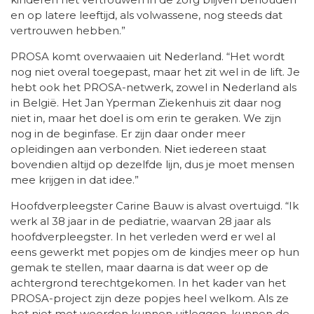
en op latere leeftijd, als volwassene, nog steeds dat
vertrouwen hebben.”
PROSA komt overwaaien uit Nederland. “Het wordt
nog niet overal toegepast, maar het zit wel in de lift. Je
hebt ook het PROSA-netwerk, zowel in Nederland als
in België. Het Jan Yperman Ziekenhuis zit daar nog
niet in, maar het doel is om erin te geraken. We zijn
nog in de beginfase. Er zijn daar onder meer
opleidingen aan verbonden. Niet iedereen staat
bovendien altijd op dezelfde lijn, dus je moet mensen
mee krijgen in dat idee.”
Hoofdverpleegster Carine Bauw is alvast overtuigd. “Ik
werk al 38 jaar in de pediatrie, waarvan 28 jaar als
hoofdverpleegster. In het verleden werd er wel al
eens gewerkt met popjes om de kindjes meer op hun
gemak te stellen, maar daarna is dat weer op de
achtergrond terechtgekomen. In het kader van het
PROSA-project zijn deze popjes heel welkom. Als ze
het niet met woorden kunnen uitleggen, kunnen de