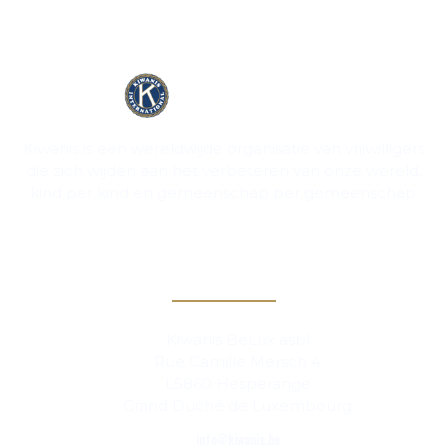
Kiwanis is een wereldwijde organisatie van vrijwilligers
die zich wijden aan het verbeteren van onze wereld,
kind per kind en gemeenschap per gemeenschap.
Contact
Kiwanis BeLux asbl
Rue Camille Mersch 4
L5860 Hesperange
Grand Duché de Luxembourg
info@kiwanis.be