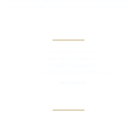
die zich wijden aan het verbeteren van onze wereld,
kind per kind en gemeenschap per gemeenschap.
Contact
Kiwanis BeLux asbl
Rue Camille Mersch 4
L5860 Hesperange
Grand Duché de Luxembourg
info@kiwanis.be
Info
Clubs
Magazine