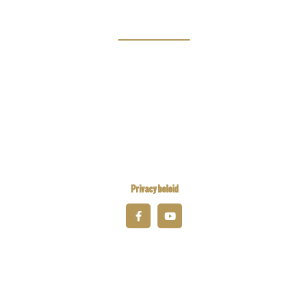
Links
Kiwanis Europe
Kiwanis International
Kiwanis Academy
Privacy beleid
© 2026 Kiwanis District Belgium-Luxembourg