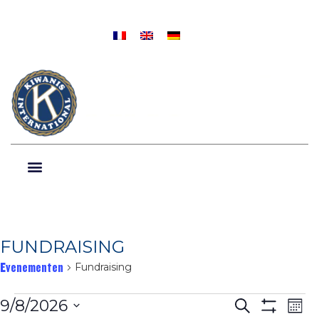
FUNDRAISING
Evenementen
Fundraising
Evenemen
Ev
9/8/2026
Zoeken
Maan
Toon Filters