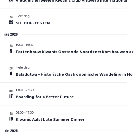
Vleugels en wielen Kiwanis Club Antwerp international
weergeve
Hele dag
ZA
navigatie
29
SOLHOFFEESTEN
sep 2026
15:00
-
18:00
ZA
5
Fortenbouw Kiwanis Oostende Noordzee: Kom bouwen aan
Hele dag
ZO
6
Baladutwa – Historische Gastronomische Wandeling in Ho
19:00
-
23:30
DO
17
Boarding for a Better Future
08:00
-
17:00
ZA
19
Kiwanis Aalst Late Summer Dinner
okt 2026