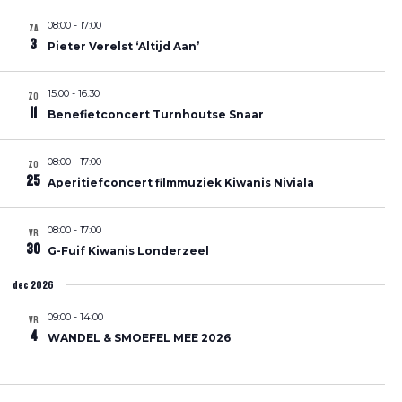
08:00
-
17:00
ZA
3
Pieter Verelst ‘Altijd Aan’
15:00
-
16:30
ZO
11
Benefietconcert Turnhoutse Snaar
08:00
-
17:00
ZO
25
Aperitiefconcert filmmuziek Kiwanis Niviala
08:00
-
17:00
VR
30
G-Fuif Kiwanis Londerzeel
dec 2026
09:00
-
14:00
VR
4
WANDEL & SMOEFEL MEE 2026