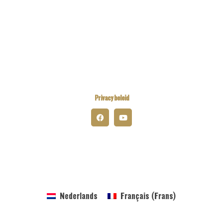
Kiwanis Europe
Kiwanis International
Kiwanis Academy
Privacy beleid
© 2026 Kiwanis District Belgium-Luxembourg
Nederlands
Français
(
Frans
)