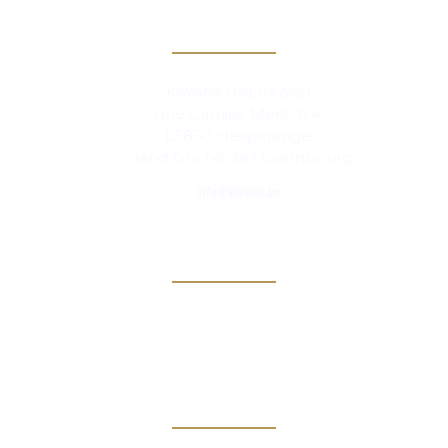
Contact
Kiwanis BeLux asbl
Rue Camille Mersch 4
L5860 Hesperange
Grand Duché de Luxembourg
info@kiwanis.be
Info
Clubs
Magazine
Links