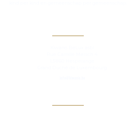
kind per kind en gemeenschap per gemeenschap.
Contact
Kiwanis BeLux asbl
Rue Camille Mersch 4
L5860 Hesperange
Grand Duché de Luxembourg
info@kiwanis.be
Info
Clubs
Magazine