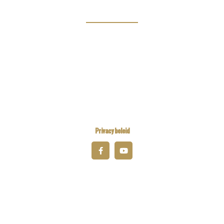
Links
Kiwanis Europe
Kiwanis International
Kiwanis Academy
Privacy beleid
© 2026 Kiwanis District Belgium-Luxembourg