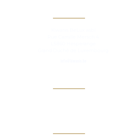
Contact
Kiwanis BeLux asbl
Rue Camille Mersch 4
L5860 Hesperange
Grand Duché de Luxembourg
info@kiwanis.be
Info
Clubs
Magazine
Links