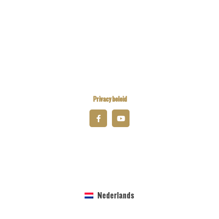
Kiwanis Europe
Kiwanis International
Kiwanis Academy
Privacy beleid
© 2026 Kiwanis District Belgium-Luxembourg
Nederlands