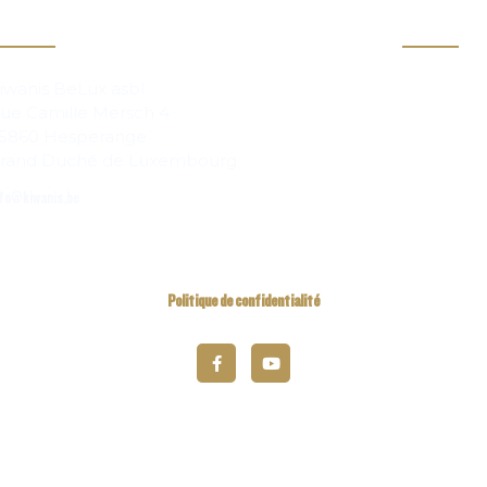
act
Info
Clubs
iwanis BeLux asbl
ue Camille Mersch 4
Magazi
5860 Hesperange
rand Duché de Luxembourg
fo@kiwanis.be
Politique de confidentialité
2026 Kiwanis District Belgique-Luxembourg