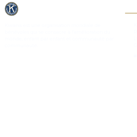
Cont
K
Kiwanis est une organisation mondiale de
R
bénévoles qui se consacre à l’amélioration du
L
monde, enfant par enfant et communauté par
G
communauté.
in