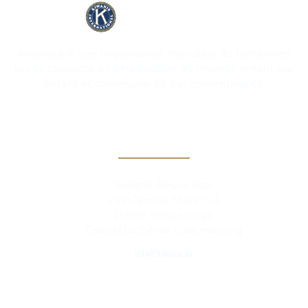
Kiwanis est une organisation mondiale de bénévoles
qui se consacre à l’amélioration du monde, enfant par
enfant et communauté par communauté.
Contact
Kiwanis BeLux asbl
Rue Camille Mersch 4
L5860 Hesperange
Grand Duché de Luxembourg
info@kiwanis.be
Info