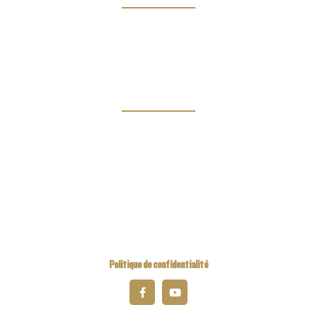
Clubs
Magazine
Links
Kiwanis Europe
Kiwanis International
Kiwanis Academy
Politique de confidentialité