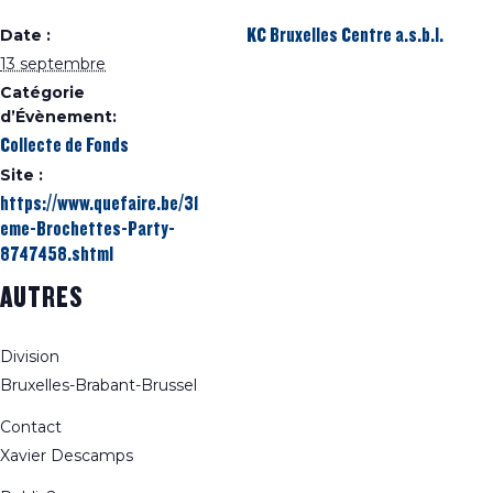
KC Bruxelles Centre a.s.b.l.
Date :
13 septembre
Catégorie
d’Évènement:
Collecte de Fonds
Site :
https://www.quefaire.be/31
eme-Brochettes-Party-
8747458.shtml
AUTRES
Division
Bruxelles-Brabant-Brussel
Contact
Xavier Descamps