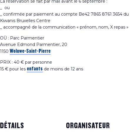
La réservation se fait par mail avant le 6 septembre :
_
ou
_ confirmée par paiement au compte Be42 7865 8761 3654 du
Kiwanis Bruxelles Centre
_ accompagné de la communication « prénom, nom, X repas »
OÙ : Parc Parmentier
Avenue Edmond Parmentier, 20
Woluwe-Saint-Pierre
1150
PRIX : 40 € par personne
enfants
15 € pour les
de moins de 12 ans
Ajouter au calendrier
DÉTAILS
ORGANISATEUR