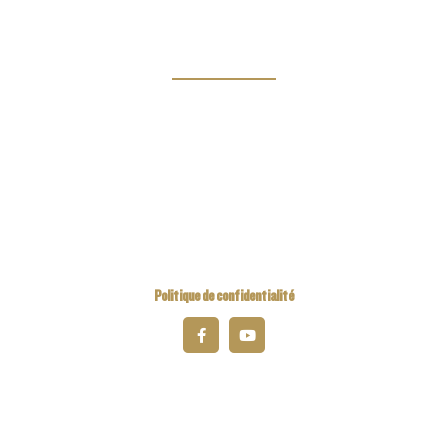
Links
Kiwanis Europe
Kiwanis International
Kiwanis Academy
Politique de confidentialité
2026 Kiwanis District Belgique-Luxembourg