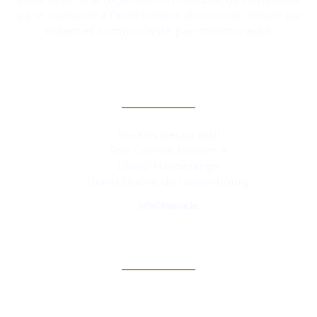
qui se consacre à l’amélioration du monde, enfant par
enfant et communauté par communauté.
Contact
Kiwanis BeLux asbl
Rue Camille Mersch 4
L5860 Hesperange
Grand Duché de Luxembourg
info@kiwanis.be
Info
Clubs
Magazine