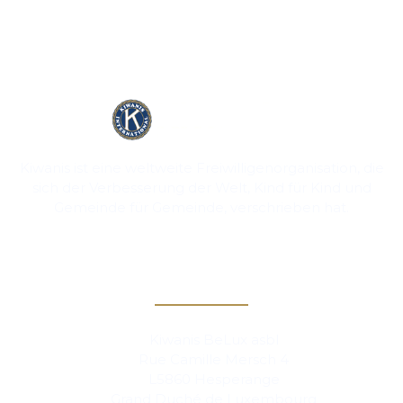
Kiwanis ist eine weltweite Freiwilligenorganisation, die
sich der Verbesserung der Welt, Kind für Kind und
Gemeinde für Gemeinde, verschrieben hat.
Kontakt
Kiwanis BeLux asbl
Rue Camille Mersch 4
L5860 Hesperange
Grand Duché de Luxembourg