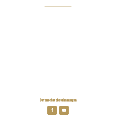
Infos
Clubs
Zeitschrift
Links
Kiwanis Europe
Kiwanis International
Kiwanis Academy
Datenschutzbestimmungen