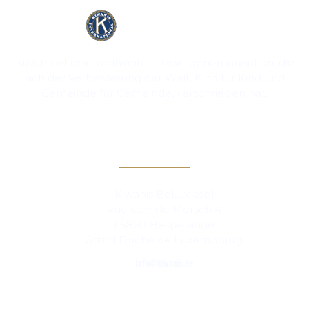
Kiwanis ist eine weltweite Freiwilligenorganisation, die
sich der Verbesserung der Welt, Kind für Kind und
Gemeinde für Gemeinde, verschrieben hat.
Kontakt
Kiwanis BeLux asbl
Rue Camille Mersch 4
L5860 Hesperange
Grand Duché de Luxembourg
info@kiwanis.be