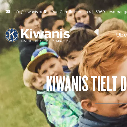
info@kiwanis.be
Rue Camille Mersch 4 | L5860 Hesperang
Übe
KIWANIS TIELT 