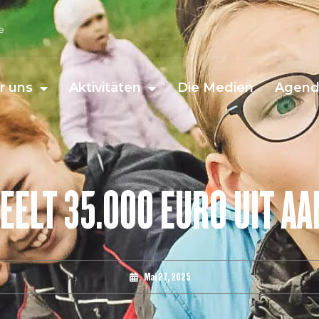
e
r uns
Aktivitäten
Die Medien
Agen
DEELT 35.000 EURO UIT A
Mai 27, 2025