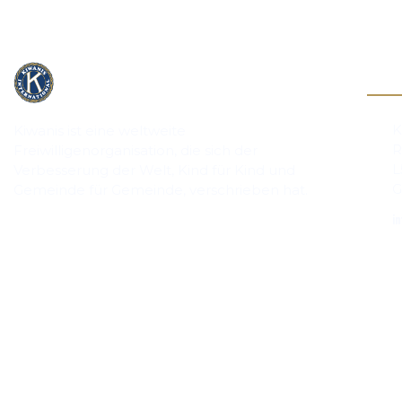
Kont
K
Kiwanis ist eine weltweite
R
Freiwilligenorganisation, die sich der
L
Verbesserung der Welt, Kind für Kind und
G
Gemeinde für Gemeinde, verschrieben hat.
in