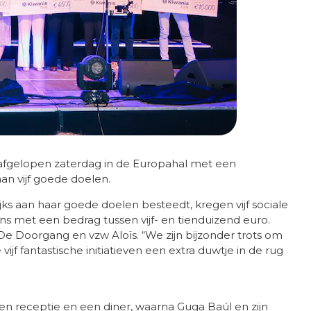
dat afgelopen zaterdag in de Europahal met een
aan vijf goede doelen.
jks aan haar goede doelen besteedt, kregen vijf sociale
s met een bedrag tussen vijf- en tienduizend euro.
, De Doorgang en vzw Aloïs. “We zijn bijzonder trots om
ijf fantastische initiatieven een extra duwtje in de rug
en receptie en een diner, waarna Guga Baúl en zijn