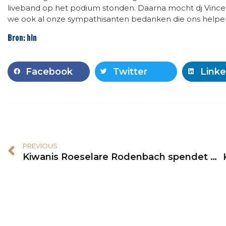
liveband op het podium stonden. Daarna mocht dj Vincent
we ook al onze sympathisanten bedanken die ons helpen 
Bron: hln
Facebook
Twitter
Linke
PREVIOUS
Kiwanis Roeselare Rodenbach spendet Sicherheitswesten an UZ Gent Kinderrevalidatie