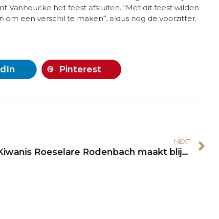
 Vanhoucke het feest afsluiten. “Met dit feest wilden
om een verschil te maken”, aldus nog de voorzitter.
dIn
Pinterest
NEXT
Kiwanis Roeselare Rodenbach maakt blijvend verschil voor kleuters in Zuid-Afrika