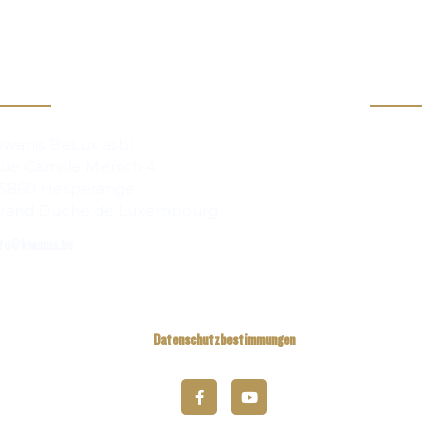
akt
Infos
Clubs
iwanis BeLux asbl
ue Camille Mersch 4
Zeitschr
5860 Hesperange
rand Duché de Luxembourg
fo@kiwanis.be
Datenschutzbestimmungen