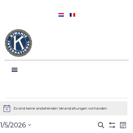
Es sind keine anstehenden Veranstaltungen vorhanden.
Hinweis
Veranstal
Ver
1/5/2026
Suche
Mona
Filter Anzei
Datum