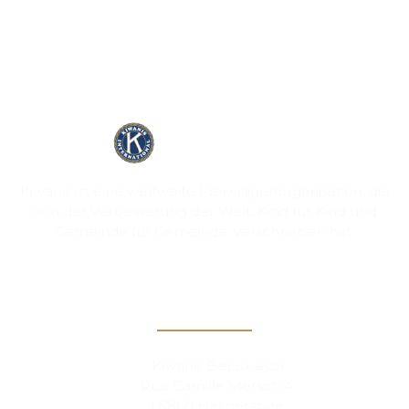
Kiwanis ist eine weltweite Freiwilligenorganisation, die
sich der Verbesserung der Welt, Kind für Kind und
Gemeinde für Gemeinde, verschrieben hat.
Kontakt
Kiwanis BeLux asbl
Rue Camille Mersch 4
L5860 Hesperange