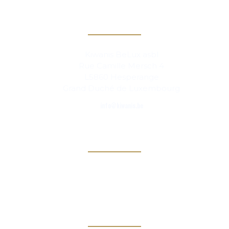
Contact
Kiwanis BeLux asbl
Rue Camille Mersch 4
L5860 Hesperange
Grand Duché de Luxembourg
info@kiwanis.be
Info
Clubs
Magazine
Links