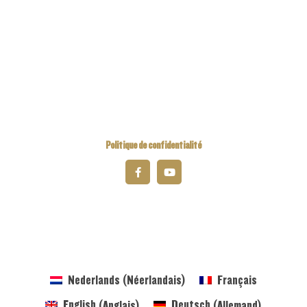
Kiwanis Europe
Kiwanis International
Kiwanis Academy
Politique de confidentialité
2026 Kiwanis District Belgique-Luxembourg
Nederlands
(
Néerlandais
)
Français
English
(
Anglais
)
Deutsch
(
Allemand
)