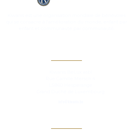
Kiwanis est une organisation mondiale de bénévoles
qui se consacre à l’amélioration du monde, enfant par
enfant et communauté par communauté.
Contact
Kiwanis BeLux asbl
Rue Camille Mersch 4
L5860 Hesperange
Grand Duché de Luxembourg
info@kiwanis.be
Info