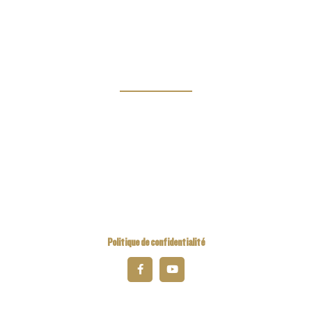
Clubs
Magazine
Links
Kiwanis Europe
Kiwanis International
Kiwanis Academy
Politique de confidentialité