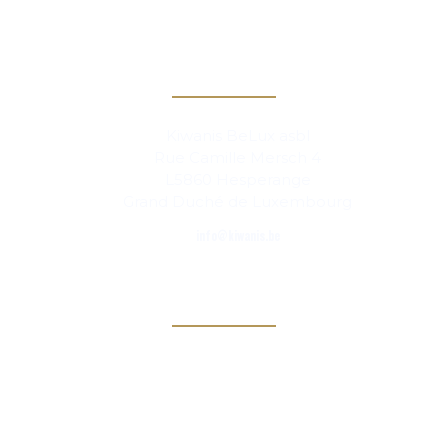
Contact
Kiwanis BeLux asbl
Rue Camille Mersch 4
L5860 Hesperange
Grand Duché de Luxembourg
info@kiwanis.be
Info
Clubs
Magazine