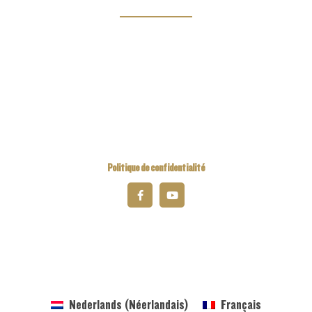
Links
Kiwanis Europe
Kiwanis International
Kiwanis Academy
Politique de confidentialité
2026 Kiwanis District Belgique-Luxembourg
Nederlands
(
Néerlandais
)
Français