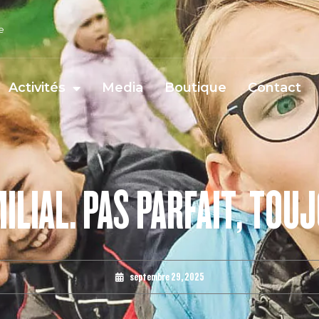
e
Activités
Media
Boutique
Contact
LIAL. PAS PARFAIT, TOU
septembre 29, 2025