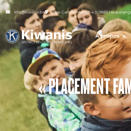
info@kiwanis.be
Rue Camille Mersch 4 | L5860 Hesperang
A propos
« PLACEMENT FAMI