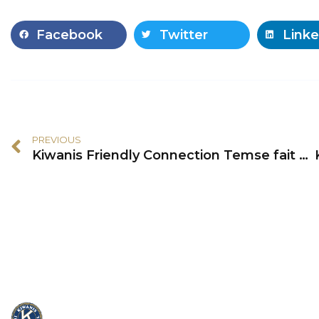
Facebook
Twitter
Linke
PREVIOUS
Kiwanis Friendly Connection Temse fait don de poupées Kiwanis à AZ Rivierenland Bornem
Cont