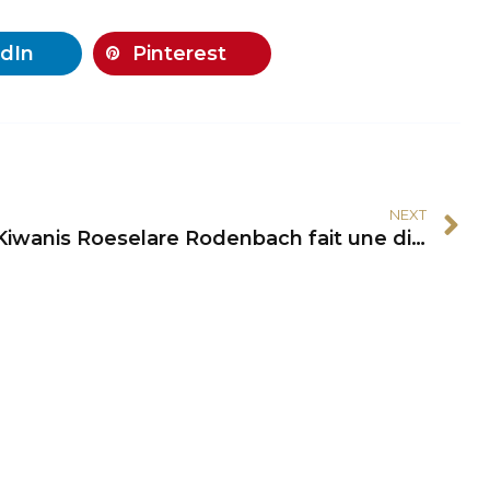
dIn
Pinterest
NEXT
Kiwanis Roeselare Rodenbach fait une différence durable pour les enfants d’âge préscolaire en Afrique du Sud
act
Info