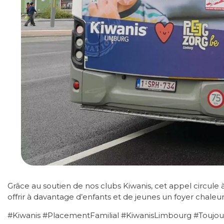
Grâce au soutien de nos clubs Kiwanis, cet appel circule 
offrir à davantage d’enfants et de jeunes un foyer chaleu
#Kiwanis #PlacementFamilial #KiwanisLimbourg #Toujou