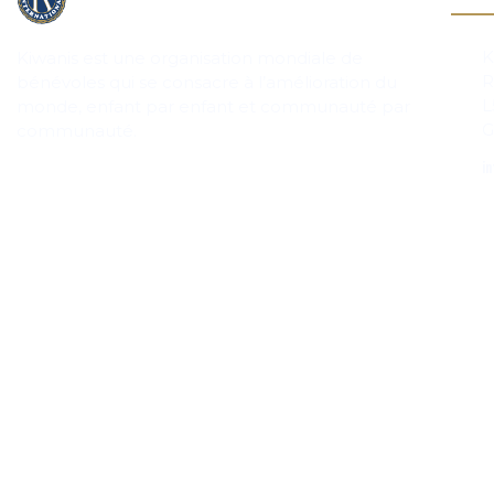
K
Kiwanis est une organisation mondiale de
R
bénévoles qui se consacre à l’amélioration du
L
monde, enfant par enfant et communauté par
G
communauté.
in