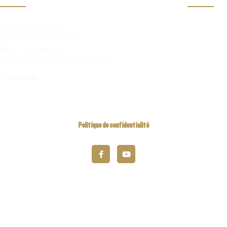
Clubs
iwanis BeLux asbl
ue Camille Mersch 4
Magazi
5860 Hesperange
rand Duché de Luxembourg
fo@kiwanis.be
Politique de confidentialité
2026 Kiwanis District Belgique-Luxembourg