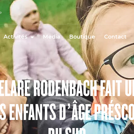
e
Activités
Media
Boutique
Contact
ELARE RODENBACH FAIT U
S ENFANTS D’ÂGE PRÉSCO