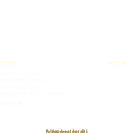
act
Info
Clubs
iwanis BeLux asbl
ue Camille Mersch 4
Magazi
5860 Hesperange
rand Duché de Luxembourg
fo@kiwanis.be
Politique de confidentialité