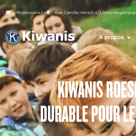
info@kiwanis.be
Rue Camille Mersch 4 | L5860 Hesperang
A propos
KIWANIS ROES
DURABLE POUR LE