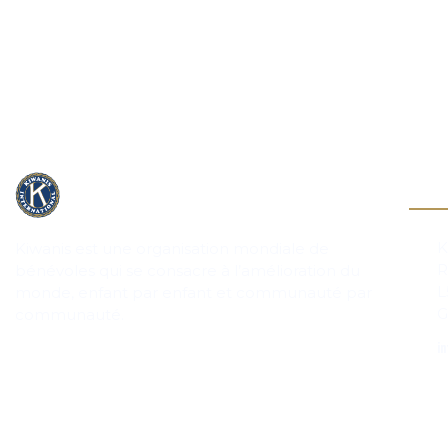
Cont
K
Kiwanis est une organisation mondiale de
R
bénévoles qui se consacre à l’amélioration du
L
monde, enfant par enfant et communauté par
G
communauté.
in